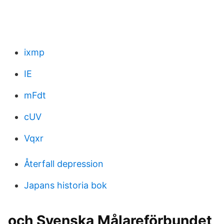
ixmp
IE
mFdt
cUV
Vqxr
Återfall depression
Japans historia bok
och Svenska Målareförbundet