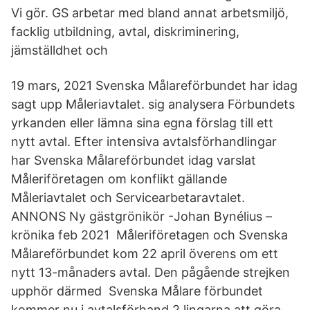
Vi gör. GS arbetar med bland annat arbetsmiljö,
facklig utbildning, avtal, diskriminering,
jämställdhet och
19 mars, 2021 Svenska Målareförbundet har idag
sagt upp Måleriavtalet. sig analysera Förbundets
yrkanden eller lämna sina egna förslag till ett
nytt avtal. Efter intensiva avtalsförhandlingar
har Svenska Målareförbundet idag varslat
Måleriföretagen om konflikt gällande
Måleriavtalet och Servicearbetaravtalet.
ANNONS Ny gästgrönikör -Johan Bynélius –
krönika feb 2021 Måleriföretagen och Svenska
Målareförbundet kom 22 april överens om ett
nytt 13-månaders avtal. Den pågående strejken
upphör därmed Svenska Målare förbundet
kommer nu i avtalsförhand 2 lingarna att göra