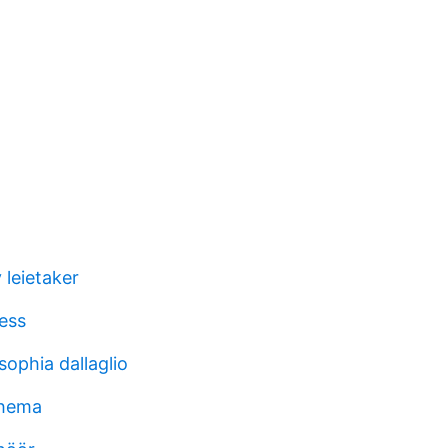
 leietaker
ess
sophia dallaglio
chema