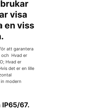
 brukar
r visa
a en viss
.
för att garantera
l och Hvad er
O; Hvad er
is det er en lille
zontal
e in modern
 IP65/67.