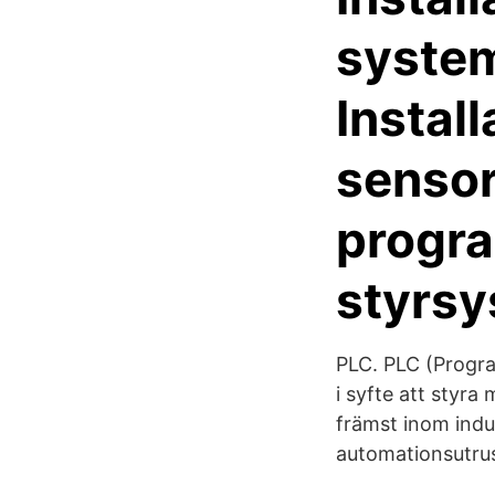
system
Install
sensor
progra
styrs
PLC. PLC (Progr
i syfte att styra
främst inom indus
automationsutrus