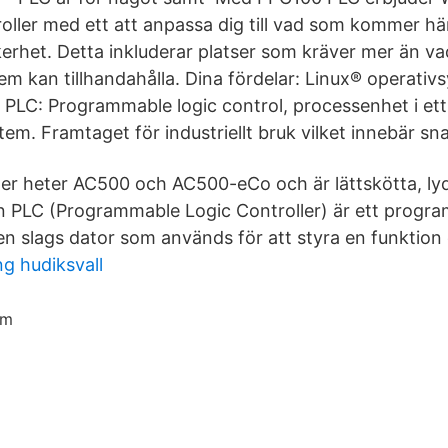
oller med ett att anpassa dig till vad som kommer här
kerhet. Detta inkluderar platser som kräver mer än vad
 kan tillhandahålla. Dina fördelar: Linux® operativsy
LC: Programmable logic control, processenhet i ett
em. Framtaget för industriellt bruk vilket innebär sn
er heter AC500 och AC500-eCo och är lättskötta, ly
En PLC (Programmable Logic Controller) är ett progr
en slags dator som används för att styra en funktion 
ng hudiksvall