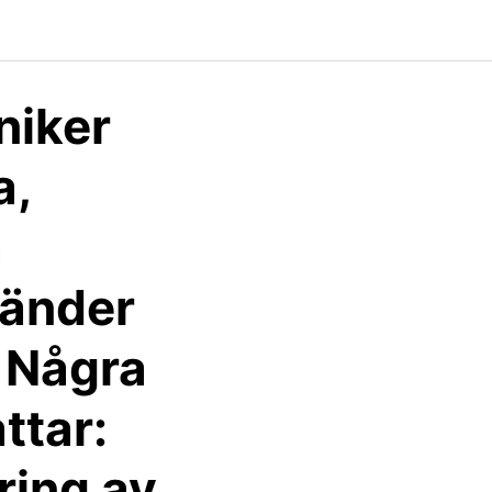
niker
a,
a
vänder
. Några
ttar:
ring av