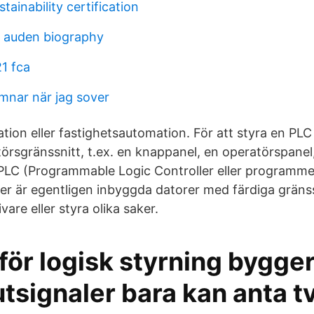
tainability certification
 auden biography
1 fca
mnar när jag sover
ation eller fastighetsautomation. För att styra en PL
atörsgränssnitt, t.ex. en knappanel, en operatörspanel,
LC (Programmable Logic Controller eller programme
er är egentligen inbyggda datorer med färdiga gränssn
vare eller styra olika saker.
ör logisk styrning bygger
utsignaler bara kan anta tv