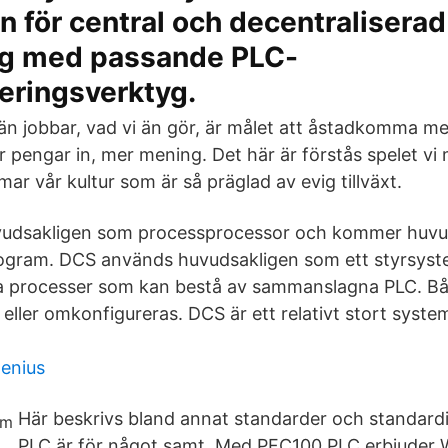
 för central och decentraliserad
g med passande PLC-
ringsverktyg.
i än jobbar, vad vi än gör, är målet att åstadkomma m
 pengar in, mer mening. Det här är förstås spelet vi 
ar vår kultur som är så präglad av evig tillväxt.
udsakligen som processprocessor och kommer huvu
program. DCS används huvudsakligen som ett styrsy
lika processer som kan bestå av sammanslagna PLC. 
 eller omkonfigureras. DCS är ett relativt stort syst
henius
Här beskrivs bland annat standarder och standardi
PLC är för något samt Med PFC100 PLC erbjuder