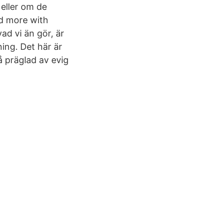
 eller om de
nd more with
vad vi än gör, är
ing. Det här är
å präglad av evig