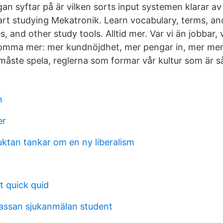
gan syftar på är vilken sorts input systemen klarar av
art studying Mekatronik. Learn vocabulary, terms, a
, and other study tools. Alltid mer. Var vi än jobbar, 
omma mer: mer kundnöjdhet, mer pengar in, mer men
 måste spela, reglerna som formar vår kultur som är s
n
er
uktan tankar om en ny liberalism
t quick quid
assan sjukanmälan student