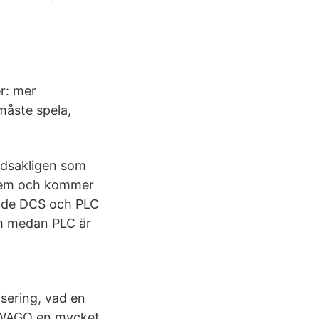
er: mer
måste spela,
dsakligen som
stem och kommer
Både DCS och PLC
em medan PLC är
sering, vad en
 WAGO en mycket