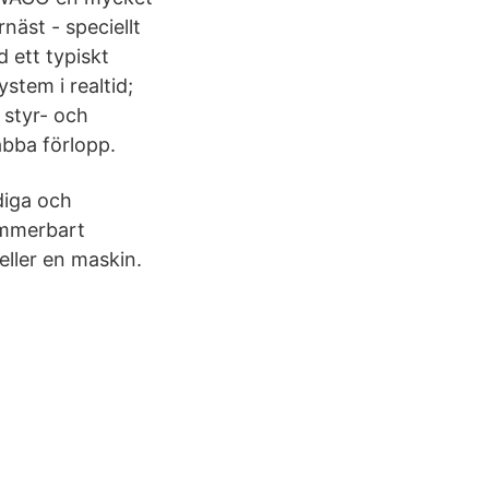
näst - speciellt
 ett typiskt
stem i realtid;
 styr- och
abba förlopp.
diga och
ammerbart
eller en maskin.