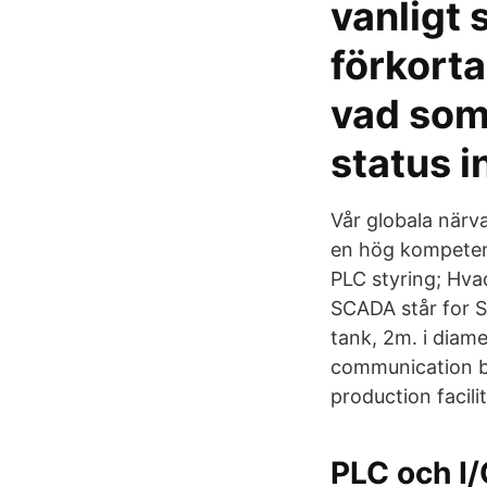
vanligt 
förkort
vad som 
status i
Vår globala närva
en hög kompetens
PLC styring; Hv
SCADA står for Su
tank, 2m. i diam
communication be
production facilit
PLC och I/