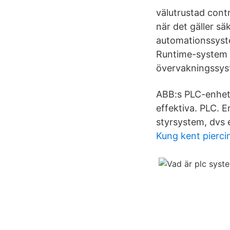
välutrustad contr
när det gäller sä
automationssystem
Runtime-system P
övervakningssyst
ABB:s PLC-enhet
effektiva. PLC. 
styrsystem, dvs 
Kung kent pierci