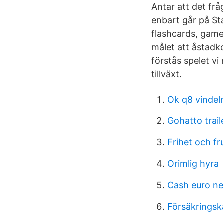
Antar att det frå
enbart går på St
flashcards, games
målet att åstadk
förstås spelet vi
tillväxt.
Ok q8 vindel
Gohatto trail
Frihet och fr
Orimlig hyra
Cash euro ne
Försäkringsk