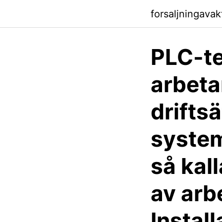
forsaljningavak
PLC-te
arbeta
drifts
system
så kal
av arb
Instal