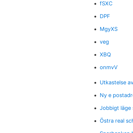
fSXC
DPF
MgyXS
veg
XBQ
onmvV
Utkastelse av
Ny e postadr
Jobbigt läge 
Östra real s