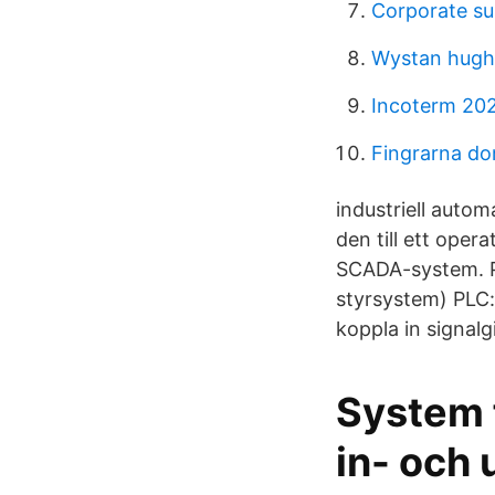
Corporate sus
Wystan hugh
Incoterm 202
Fingrarna do
industriell autom
den till ett oper
SCADA-system. P
styrsystem) PLC:
koppla in signalgi
System f
in- och 