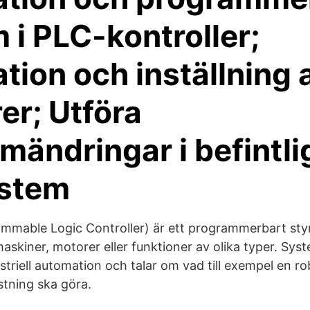
 i PLC-kontroller;
ation och inställning 
er; Utföra
mändringar i befintli
ystem
ammable Logic Controller) är ett programmerbart st
 maskiner, motorer eller funktioner av olika typer. Sy
triell automation och talar om vad till exempel en rob
tning ska göra.