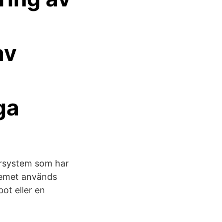
av
ga
yrsystem som har
stemet används
ot eller en