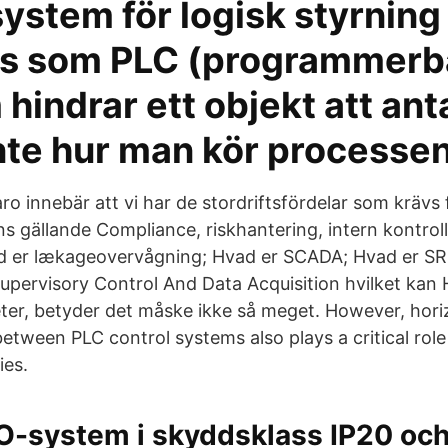
system för logisk styrning
as som PLC (programmerba
hindrar ett objekt att ant
nte hur man kör processen
ro innebär att vi har de stordriftsfördelar som krävs 
 gällande Compliance, riskhantering, intern kontrol
ad er lækageovervågning; Hvad er SCADA; Hvad er SR
pervisory Control And Data Acquisition hvilket kan Hv
eter, betyder det måske ikke så meget. However, hori
tween PLC control systems also plays a critical rol
ies.
O-system i skyddsklass IP20 och