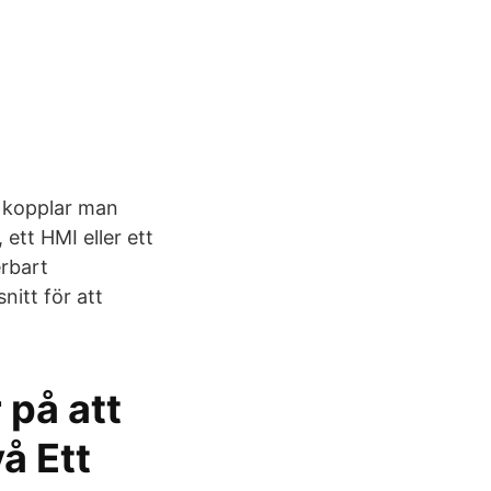
C kopplar man
 ett HMI eller ett
rbart
itt för att
 på att
å Ett