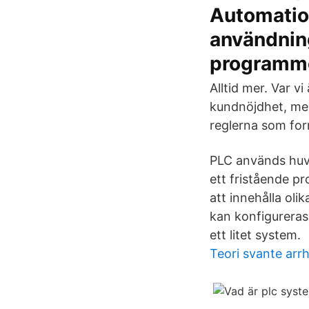
Automation
användnin
programme
Alltid mer. Var v
kundnöjdhet, mer
reglerna som form
PLC används huv
ett fristående 
att innehålla o
kan konfigureras
ett litet system.
Teori svante arr