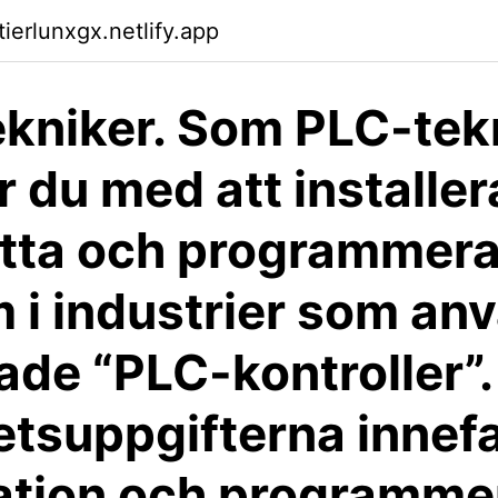
tierlunxgx.netlify.app
kniker. Som PLC-tek
r du med att installer
ätta och programmer
 i industrier som an
lade “PLC-kontroller”
etsuppgifterna innefa
lation och programme